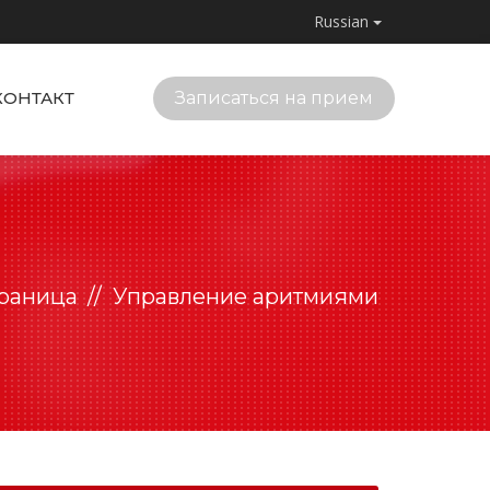
Russian
КОНТАКТ
Записаться на прием
траница
Управление аритмиями