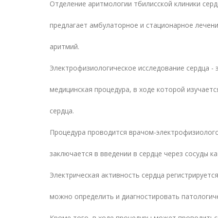
Отделение аритмологии тбилисской клиники серд
предлагает амбулаторное и стационарное лечени
аритмий.
Электрофизиологическое исследование сердца - 
медицинская процедура, в ходе которой изучаетс
сердца.
Процедура проводится врачом-электрофизиолого
заключается в введении в сердце через сосуды к
Электрическая активность сердца регистрируется
можно определить и диагностировать патологиче
Кроме того, в ходе процедуры может проводитьс