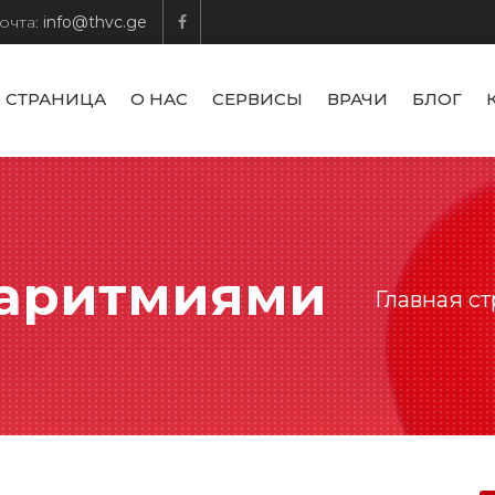
очта:
info@thvc.ge
 СТРАНИЦА
О НАС
СЕРВИСЫ
ВРАЧИ
БЛОГ
 аритмиями
Главная с