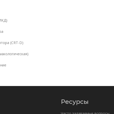
ИКД)
ра
тора (CRT-D)
макологическая)
ание
Ресурсы
Часто задаваемые вопросы