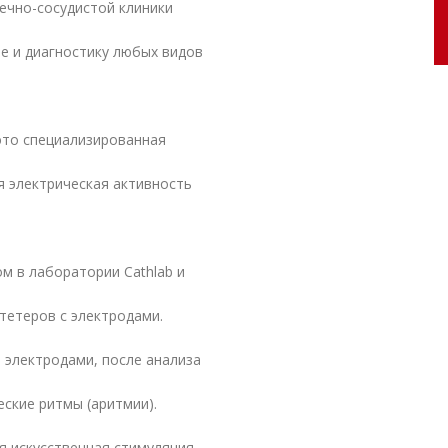
ечно-сосудистой клиники
е и диагностику любых видов
это специализированная
я электрическая активность
м в лаборатории Cathlab и
атетеров с электродами.
 электродами, после анализа
ские ритмы (аритмии).
я искусственная стимуляция