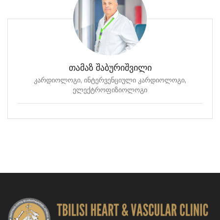
თამაზ შაბურიშვილი
კარდიოლოგი, ინტერვენციული კარდიოლოგი,
ელექტროფიზიოლოგი