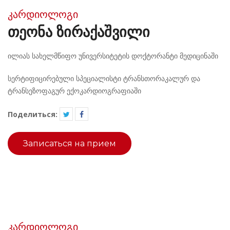
კარდიოლოგი
ᲗᲔᲝᲜᲐ ᲖᲘᲠᲐᲥᲐᲨᲕᲘᲚᲘ
ილიას სახელმწიფო უნივერსიტეტის დოქტორანტი მედიცინაში
სერტიფიცირებული სპეციალისტი ტრანსთორაკალურ და
ტრანსეზოფაგურ ექოკარდიოგრაფიაში
Поделиться:
Записаться на прием
კარდიოლოგი