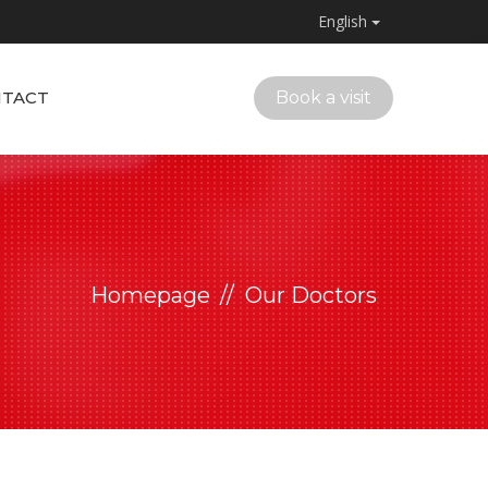
English
TACT
Book a visit
Homepage
Our Doctors