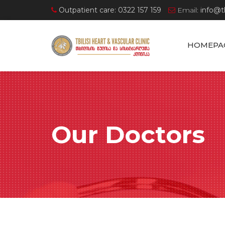
Outpatient care: 0322 157 159
Email:
info@t
HOMEPA
Our Doctors